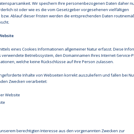
atensparsamkeit. Wir speichern Ihre personenbezogenen Daten daher nu
rderlich ist oder wie es die vom Gesetzgeber vorgesehenen vielfältigen
es bzw. Ablauf dieser Fristen werden die entsprechenden Daten routinemä
scht.
Website
ttels eines Cookies Informationen allgemeiner Natur erfasst. Diese Info
as verwendete Betriebssystem, den Domainnamen Ihres Internet-Service-P
rmationen, welche keine Rückschlüsse auf Ihre Person zulassen.
ngeforderte Inhalte von Webseiten korrekt auszuliefern und fallen bei N
nden Zwecken verarbeitet:
der Website
ite
 unserem berechtigten Interesse aus den vorgenannten Zwecken zur