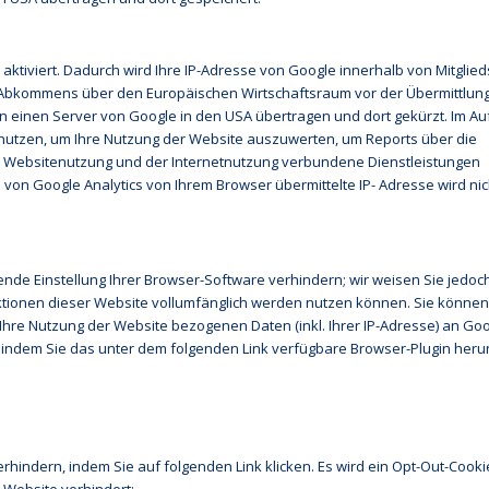
aktiviert. Dadurch wird Ihre IP-Adresse von Google innerhalb von Mitglie
Abkommens über den Europäischen Wirtschaftsraum vor der Übermittlung 
an einen Server von Google in den USA übertragen und dort gekürzt. Im Au
enutzen, um Ihre Nutzung der Website auszuwerten, um Reports über die
r Websitenutzung und der Internetnutzung verbundene Dienstleistungen
on Google Analytics von Ihrem Browser übermittelte IP- Adresse wird nic
nde Einstellung Ihrer Browser-Software verhindern; wir weisen Sie jedoc
unktionen dieser Website vollumfänglich werden nutzen können. Sie könne
Ihre Nutzung der Website bezogenen Daten (inkl. Ihrer IP-Adresse) an Go
 indem Sie das unter dem folgenden Link verfügbare Browser-Plugin heru
rhindern, indem Sie auf folgenden Link klicken. Es wird ein Opt-Out-Cooki