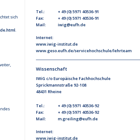
Tel.:
+ 49 (0) 5971 40536-91
chtet sich
Fax:
+ 49 (0) 5971 40536-91
Mail:
iwig@eufh.de
ode.html
.
Internet:
www.iwig-institut.de
www.geso.eufh.de/servicehochschule/lehrteam
r
eiter,
Wissenschaft
IWiG c/o Europäische Fachhochschule
Sprickmannstraße 92-108
48431 Rheine
Tel.:
+ 49 (0) 5971 40536-92
gendes
Fax:
+ 49 (0) 5971 40536-92
Mail:
m.greiling@eufh.de
Internet:
www.iwig-institut.de