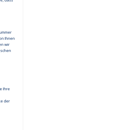
ie, dass
nnummer
on Ihnen
en wir
öschen
e Ihre
ke der