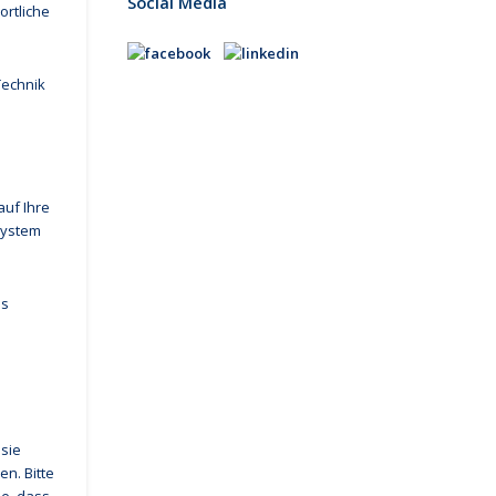
Social Media
ortliche
Technik
auf Ihre
system
es
 sie
n. Bitte