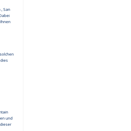
., San
 Dabei
 Ihnen
 solchen
 dies
ntain
den und
 dieser