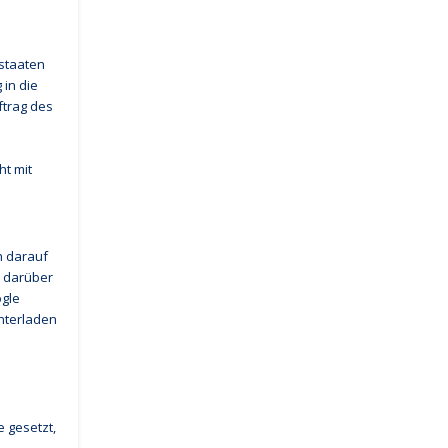
dstaaten
in die
ftrag des
ht mit
h darauf
n darüber
ogle
nterladen
e gesetzt,