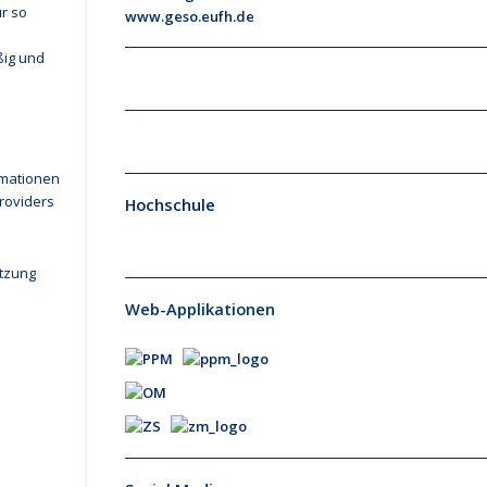
r so
www.geso.eufh.de
ßig und
rmationen
roviders
Hochschule
utzung
Web-Applikationen