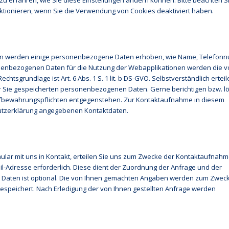
zu erfahren, wie Sie diese Einstellungen ändern können. Bitte beachten S
ktionieren, wenn Sie die Verwendung von Cookies deaktiviert haben.
onen werden einige personenbezogene Daten erhoben, wie Name, Telefo
nenbezogenen Daten für die Nutzung der Webapplikationen werden die v
tsgrundlage ist Art. 6 Abs. 1 S. 1 lit. b DS-GVO. Selbstverständlich erteil
er Sie gespeicherten personenbezogenen Daten. Gerne berichtigen bzw. l
Aufbewahrungspflichten entgegenstehen. Zur Kontaktaufnahme in diesem
utzerklärung angegebenen Kontaktdaten.
ormular mit uns in Kontakt, erteilen Sie uns zum Zwecke der Kontaktaufnahm
-Mail-Adresse erforderlich. Diese dient der Zuordnung der Anfrage und der
 Daten ist optional. Die von Ihnen gemachten Angaben werden zum Zwec
espeichert. Nach Erledigung der von Ihnen gestellten Anfrage werden