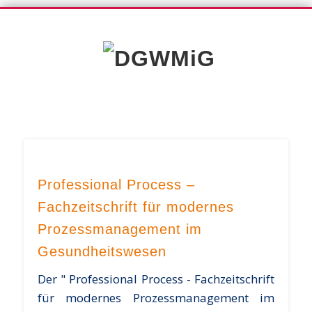
PRESSEMITTEILUNGEN
WEITERBILDUNG
PUBLIKATIONEN
DGWMIG BLOG
REFERENZEN
WORKFLOW
SOFTWARE
ÜBER UNS
DGWMi
Professional Process –
Fachzeitschrift für modernes
Prozessmanagement im
Gesundheitswesen
Der " Professional Process - Fachzeitschrift
für modernes Prozessmanagement im