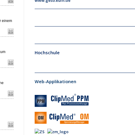
www.geso.eufh.de
Hochschule
Web-Applikationen